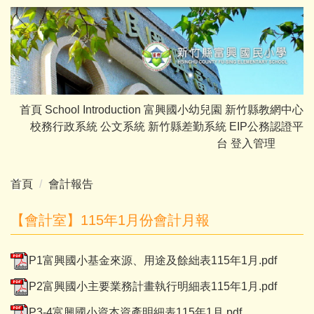
跳
到
主
要
內
容
首頁
School Introduction
富興國小幼兒園
新竹縣教網中心
區
校務行政系統
公文系統
新竹縣差勤系統
EIP公務認證平
台
登入管理
首頁
會計報告
【會計室】115年1月份會計月報
P1富興國小基金來源、用途及餘絀表115年1月.pdf
P2富興國小主要業務計畫執行明細表115年1月.pdf
P3-4富興國小資本資產明細表115年1月.pdf