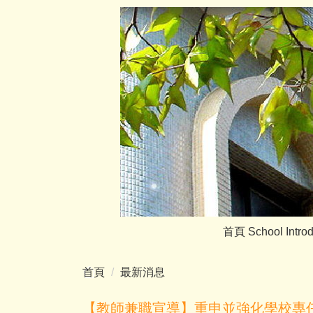
跳
到
主
要
內
容
區
首頁
School Intro
首頁
最新消息
【教師兼職宣導】重申並強化學校專