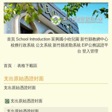
跳
到
主
要
內
容
首頁
School Introduction
富興國小幼兒園
新竹縣教網中心
區
校務行政系統
公文系統
新竹縣差勤系統
EIP公務認證平
台
登入管理
首頁
表格下載區
支出原始憑證封面
支出原始憑證封面
支出原始憑證封面
支出原始憑證封面