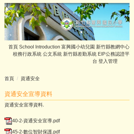
跳
到
主
要
內
容
首頁
School Introduction
富興國小幼兒園
新竹縣教網中心
區
校務行政系統
公文系統
新竹縣差勤系統
EIP公務認證平
台
登入管理
首頁
資通安全
資通安全宣導資料
資通安全宣導資料.
40-2-資通安全宣導.pdf
45-2-數位智財保護.pdf